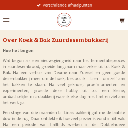
Verschillende afhaalpunten
Ga
direct
naar
de
hoofdinhoud
Over Koek & Bak Zuurdesembakkerij
Hoe het begon
Wat begon als een nieuwsgierigheid naar het fermentatieproces
in zuurdesembrood, groeide langzaam maar zeker uit tot Koek &
Bak. Na een verhuis van Deurne naar Zoersel en geen goede
desembakkerij meer om de hoek, besloot ik – Lien – om zelf aan
het bakken te slaan. Na veel geknoei, proefmomenten en
experimenten, groeide deze hobby uit tot een kleine,
ambachtelijke microbakkerij waar ik elke dag met hart en ziel aan
het werk ga.
Een stage van drie maanden bij Lina’s bakkerij gaf me de laatste
duw in de rug. Daar ontdekte ik hoeveel plezier ik vond in dit vak.
Na een periode van halftijds werken in de Dobbelhoeve